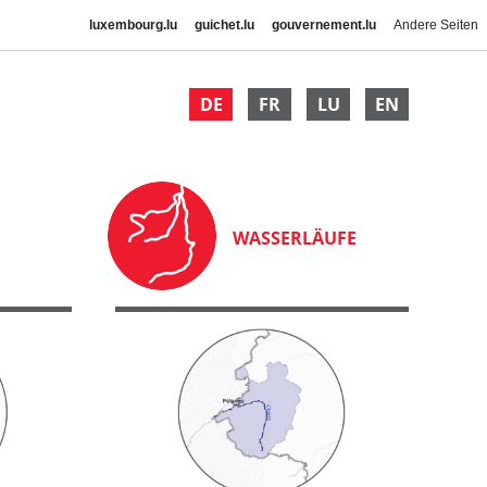
luxembourg.lu
guichet.lu
gouvernement.lu
Andere Seiten
DE
FR
LU
EN
WASSERLÄUFE