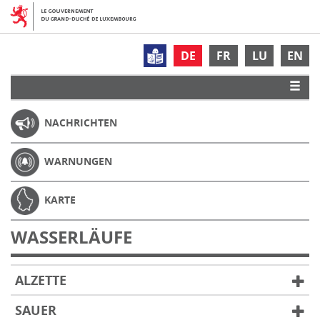
DE
FR
LU
EN
NACHRICHTEN
WARNUNGEN
KARTE
WASSERLÄUFE
ALZETTE
SAUER