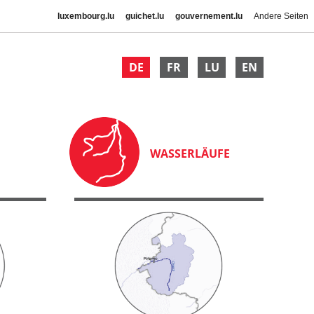
luxembourg.lu
guichet.lu
gouvernement.lu
Andere Seiten
DE
FR
LU
EN
WASSERLÄUFE