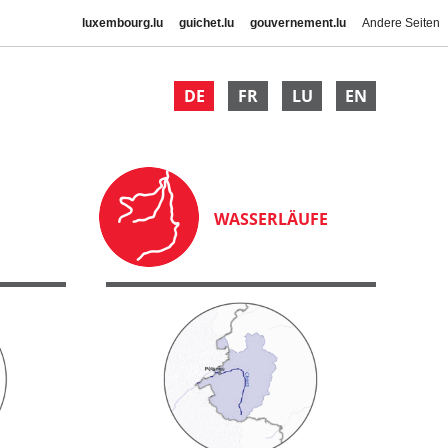
luxembourg.lu
guichet.lu
gouvernement.lu
Andere Seiten
DE
FR
LU
EN
WASSERLÄUFE