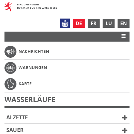
DE
FR
LU
EN
NACHRICHTEN
WARNUNGEN
KARTE
WASSERLÄUFE
ALZETTE
SAUER