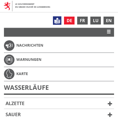
DE
FR
LU
EN
NACHRICHTEN
WARNUNGEN
KARTE
WASSERLÄUFE
ALZETTE
SAUER