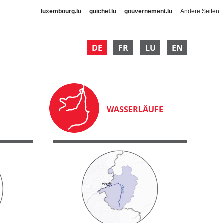
luxembourg.lu
guichet.lu
gouvernement.lu
Andere Seiten
DE
FR
LU
EN
WASSERLÄUFE