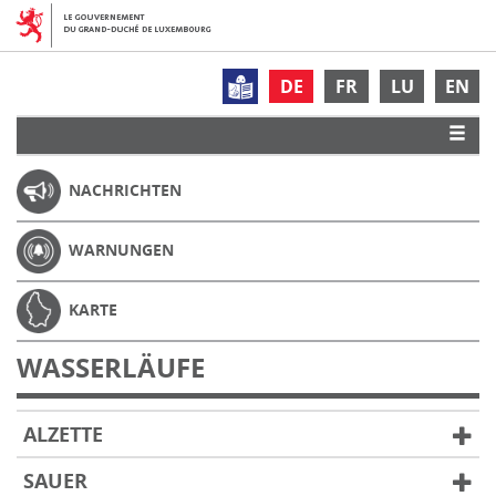
DE
FR
LU
EN
NACHRICHTEN
WARNUNGEN
KARTE
WASSERLÄUFE
ALZETTE
SAUER