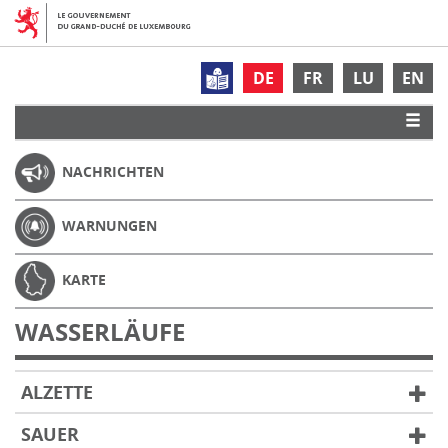
DE
FR
LU
EN
NACHRICHTEN
WARNUNGEN
KARTE
WASSERLÄUFE
ALZETTE
SAUER