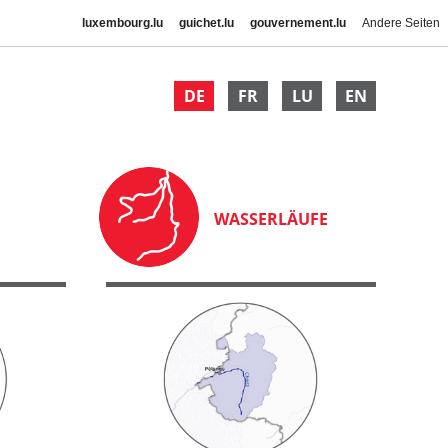
luxembourg.lu
guichet.lu
gouvernement.lu
Andere Seiten
DE
FR
LU
EN
WASSERLÄUFE