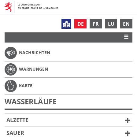
DE
FR
LU
EN
NACHRICHTEN
WARNUNGEN
KARTE
WASSERLÄUFE
ALZETTE
SAUER