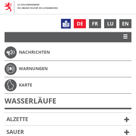
DE
FR
LU
EN
NACHRICHTEN
WARNUNGEN
KARTE
WASSERLÄUFE
ALZETTE
SAUER