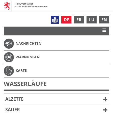
DE
FR
LU
EN
NACHRICHTEN
WARNUNGEN
KARTE
WASSERLÄUFE
ALZETTE
SAUER