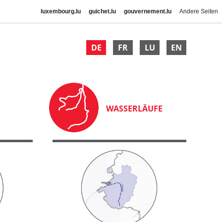
luxembourg.lu
guichet.lu
gouvernement.lu
Andere Seiten
DE
FR
LU
EN
WASSERLÄUFE