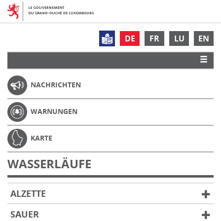
DE
FR
LU
EN
NACHRICHTEN
WARNUNGEN
KARTE
WASSERLÄUFE
ALZETTE
SAUER