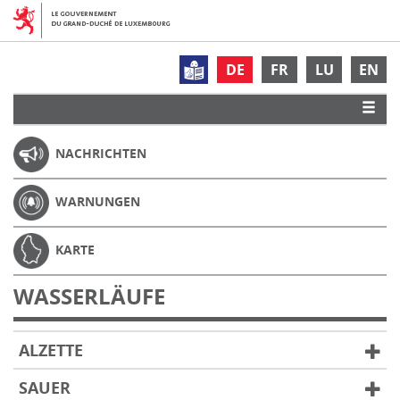
DE
FR
LU
EN
NACHRICHTEN
WARNUNGEN
KARTE
WASSERLÄUFE
ALZETTE
SAUER