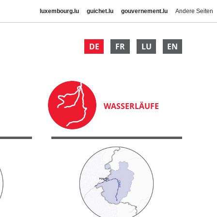
luxembourg.lu
guichet.lu
gouvernement.lu
Andere Seiten
DE
FR
LU
EN
WASSERLÄUFE