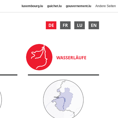
luxembourg.lu
guichet.lu
gouvernement.lu
Andere Seiten
DE
FR
LU
EN
WASSERLÄUFE