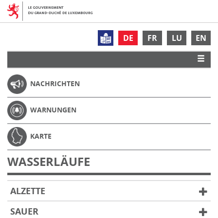
DE
FR
LU
EN
NACHRICHTEN
WARNUNGEN
KARTE
WASSERLÄUFE
ALZETTE
SAUER