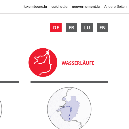
luxembourg.lu
guichet.lu
gouvernement.lu
Andere Seiten
DE
FR
LU
EN
WASSERLÄUFE