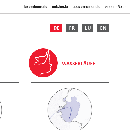
luxembourg.lu
guichet.lu
gouvernement.lu
Andere Seiten
DE
FR
LU
EN
WASSERLÄUFE