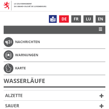
DE
FR
LU
EN
NACHRICHTEN
WARNUNGEN
KARTE
WASSERLÄUFE
ALZETTE
SAUER