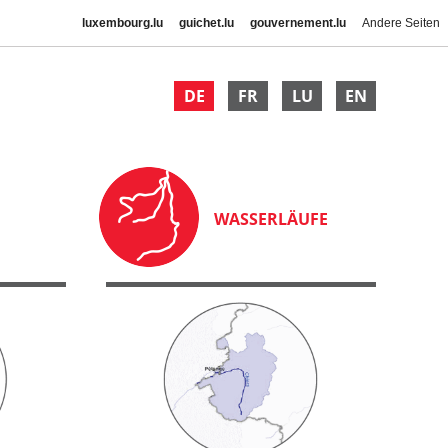
luxembourg.lu
guichet.lu
gouvernement.lu
Andere Seiten
DE
FR
LU
EN
WASSERLÄUFE