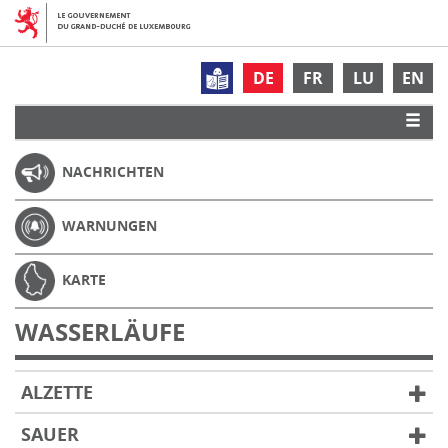
DE
FR
LU
EN
NACHRICHTEN
WARNUNGEN
KARTE
WASSERLÄUFE
ALZETTE
SAUER