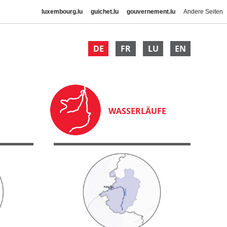
luxembourg.lu
guichet.lu
gouvernement.lu
Andere Seiten
DE
FR
LU
EN
WASSERLÄUFE