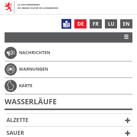
DE
FR
LU
EN
NACHRICHTEN
WARNUNGEN
KARTE
WASSERLÄUFE
ALZETTE
SAUER