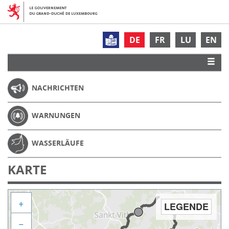
DE
FR
LU
EN
NACHRICHTEN
WARNUNGEN
WASSERLÄUFE
KARTE
+
LEGENDE
−