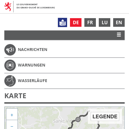
DE
FR
LU
EN
NACHRICHTEN
WARNUNGEN
WASSERLÄUFE
KARTE
+
LEGENDE
−