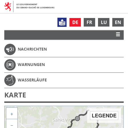
DE
FR
LU
EN
NACHRICHTEN
WARNUNGEN
WASSERLÄUFE
KARTE
+
LEGENDE
−