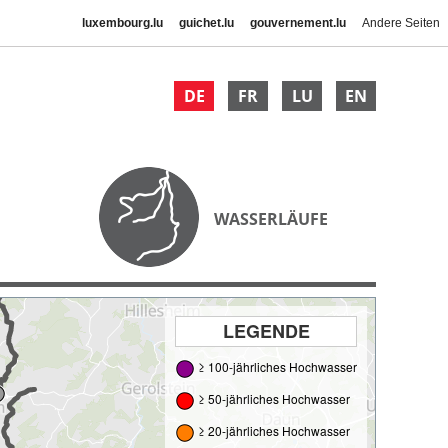
luxembourg.lu
guichet.lu
gouvernement.lu
Andere Seiten
DE
FR
LU
EN
WASSERLÄUFE
LEGENDE
≥ 100-jährliches Hochwasser
≥ 50-jährliches Hochwasser
≥ 20-jährliches Hochwasser