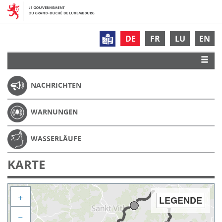
DE
FR
LU
EN
NACHRICHTEN
WARNUNGEN
WASSERLÄUFE
KARTE
+
LEGENDE
−