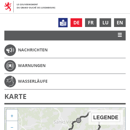
DE
FR
LU
EN
NACHRICHTEN
WARNUNGEN
WASSERLÄUFE
KARTE
+
LEGENDE
−