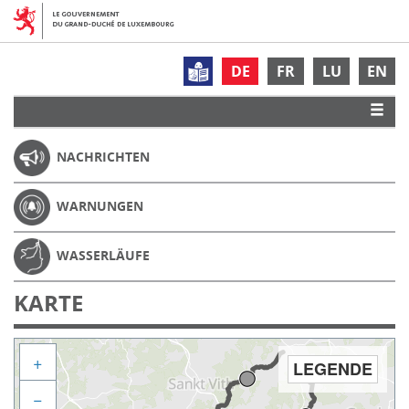
DE
FR
LU
EN
NACHRICHTEN
WARNUNGEN
WASSERLÄUFE
KARTE
+
LEGENDE
−