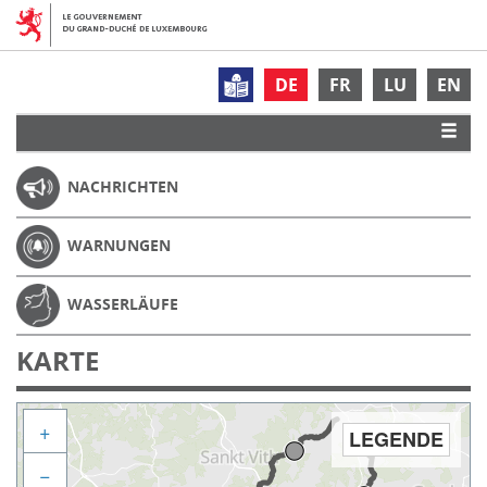
DE
FR
LU
EN
NACHRICHTEN
WARNUNGEN
WASSERLÄUFE
KARTE
+
LEGENDE
−