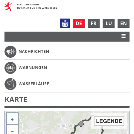
DE
FR
LU
EN
NACHRICHTEN
WARNUNGEN
WASSERLÄUFE
KARTE
+
LEGENDE
−