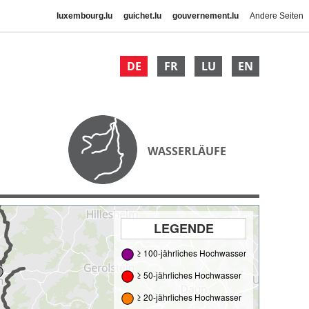
luxembourg.lu
guichet.lu
gouvernement.lu
Andere Seiten
DE
FR
LU
EN
WASSERLÄUFE
LEGENDE
≥ 100-jährliches Hochwasser
≥ 50-jährliches Hochwasser
≥ 20-jährliches Hochwasser