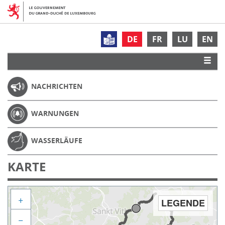
DE
FR
LU
EN
NACHRICHTEN
WARNUNGEN
WASSERLÄUFE
KARTE
+
LEGENDE
−