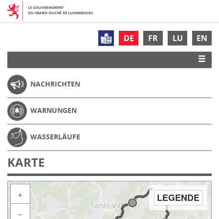
DE
FR
LU
EN
NACHRICHTEN
WARNUNGEN
WASSERLÄUFE
KARTE
+
LEGENDE
−