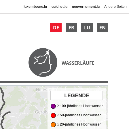
luxembourg.lu
guichet.lu
gouvernement.lu
Andere Seiten
DE
FR
LU
EN
WASSERLÄUFE
LEGENDE
≥ 100-jährliches Hochwasser
≥ 50-jährliches Hochwasser
≥ 20-jährliches Hochwasser