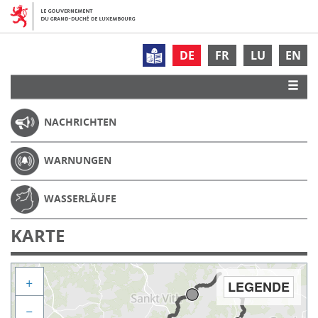
DE
FR
LU
EN
NACHRICHTEN
WARNUNGEN
WASSERLÄUFE
KARTE
+
LEGENDE
−