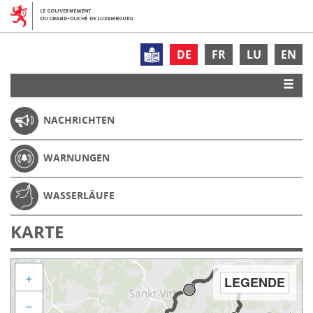
DE
FR
LU
EN
NACHRICHTEN
WARNUNGEN
WASSERLÄUFE
KARTE
+
LEGENDE
−