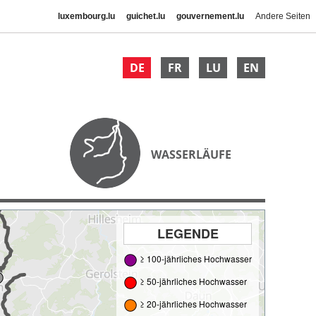
luxembourg.lu
guichet.lu
gouvernement.lu
Andere Seiten
DE
FR
LU
EN
WASSERLÄUFE
LEGENDE
≥ 100-jährliches Hochwasser
≥ 50-jährliches Hochwasser
≥ 20-jährliches Hochwasser