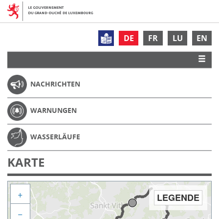
DE
FR
LU
EN
NACHRICHTEN
WARNUNGEN
WASSERLÄUFE
KARTE
+
LEGENDE
−