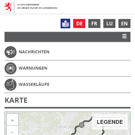
DE
FR
LU
EN
NACHRICHTEN
WARNUNGEN
WASSERLÄUFE
KARTE
+
LEGENDE
−