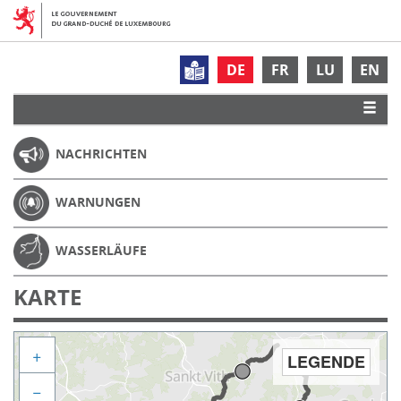
DE
FR
LU
EN
NACHRICHTEN
WARNUNGEN
WASSERLÄUFE
KARTE
+
LEGENDE
−