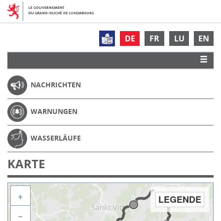
DE
FR
LU
EN
NACHRICHTEN
WARNUNGEN
WASSERLÄUFE
KARTE
+
LEGENDE
−