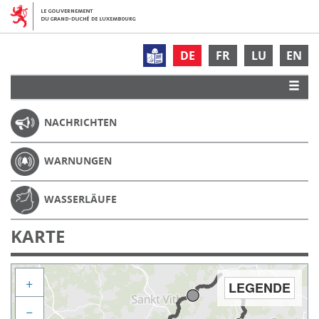
DE
FR
LU
EN
NACHRICHTEN
WARNUNGEN
WASSERLÄUFE
KARTE
+
LEGENDE
−