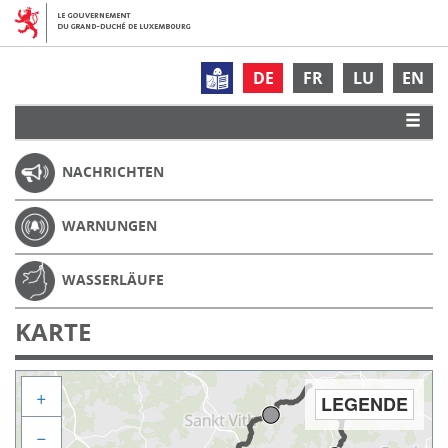
DE
FR
LU
EN
NACHRICHTEN
WARNUNGEN
WASSERLÄUFE
KARTE
+
LEGENDE
−