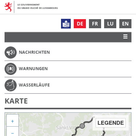
DE
FR
LU
EN
NACHRICHTEN
WARNUNGEN
WASSERLÄUFE
KARTE
+
LEGENDE
−