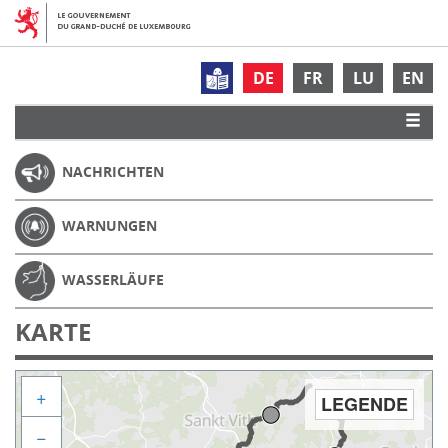
DE
FR
LU
EN
NACHRICHTEN
WARNUNGEN
WASSERLÄUFE
KARTE
+
LEGENDE
−